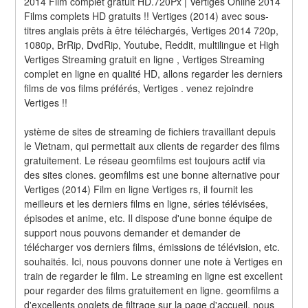
2014 Film complet gratuit HD.720Px | Vertiges Online 2014 
Films complets HD gratuits !! Vertiges (2014) avec sous-
titres anglais prêts à être téléchargés, Vertiges 2014 720p, 
1080p, BrRip, DvdRip, Youtube, Reddit, multilingue et High 
Vertiges Streaming gratuit en ligne , Vertiges Streaming 
complet en ligne en qualité HD, allons regarder les derniers 
films de vos films préférés, Vertiges . venez rejoindre 
Vertiges !!
ystème de sites de streaming de fichiers travaillant depuis 
le Vietnam, qui permettait aux clients de regarder des films 
gratuitement. Le réseau geomfilms est toujours actif via 
des sites clones. geomfilms est une bonne alternative pour 
Vertiges (2014) Film en ligne Vertiges rs, il fournit les 
meilleurs et les derniers films en ligne, séries télévisées, 
épisodes et anime, etc. Il dispose d'une bonne équipe de 
support nous pouvons demander et demander de 
télécharger vos derniers films, émissions de télévision, etc. 
souhaités. Ici, nous pouvons donner une note à Vertiges en 
train de regarder le film. Le streaming en ligne est excellent 
pour regarder des films gratuitement en ligne. geomfilms a 
d'excellents onglets de filtrage sur la page d'accueil, nous 